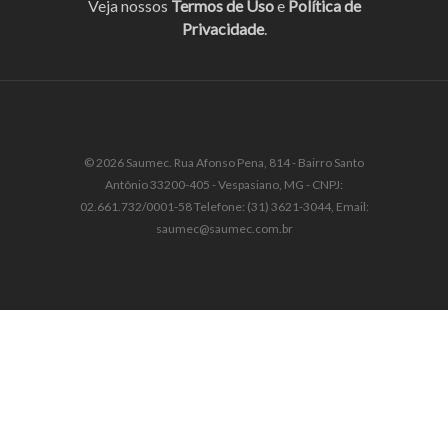
Veja nossos
Termos de Uso
e
Política de
Privacidade
.
© 2026 Saumec. Rua Afonso Pena, 814 - Bairro Santo
Antônio 33200-405 - Vespasiano, MG - CNPJ:
02.661.732/0001-58 Telefone: (31) 3621-3044, Email:
saumec@saumec.com.br