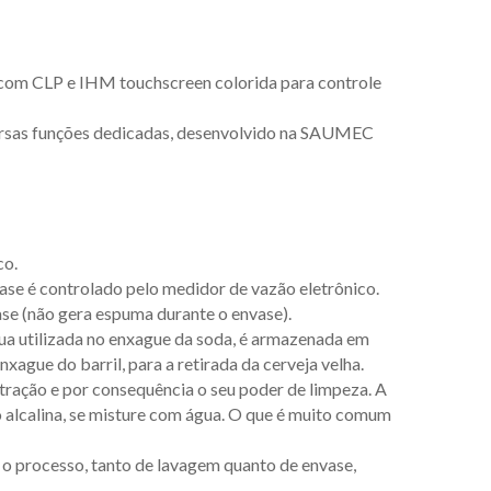
, com CLP e IHM touchscreen colorida para controle
ersas funções dedicadas, desenvolvido na SAUMEC
co.
nvase é controlado pelo medidor de vazão eletrônico.
vase (não gera espuma durante o envase).
gua utilizada no enxague da soda, é armazenada em
nxague do barril, para a retirada da cerveja velha.
entração e por consequência o seu poder de limpeza. A
o alcalina, se misture com água. O que é muito comum
 o processo, tanto de lavagem quanto de envase,