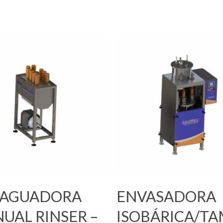
s
Leia Mais
AGUADORA
ENVASADORA
UAL RINSER –
ISOBÁRICA/T