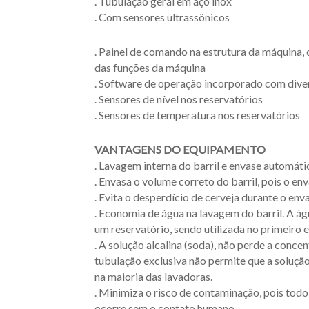
. Tubulação geral em aço inox
. Com sensores ultrassônicos
. Painel de comando na estrutura da máquina
das funções da máquina
. Software de operação incorporado com div
. Sensores de nível nos reservatórios
. Sensores de temperatura nos reservatórios
VANTAGENS DO EQUIPAMENTO
. Lavagem interna do barril e envase automáti
. Envasa o volume correto do barril, pois o e
. Evita o desperdício de cerveja durante o en
. Economia de água na lavagem do barril. A á
um reservatório, sendo utilizada no primeiro e
. A solução alcalina (soda), não perde a conc
tubulação exclusiva não permite que a soluçã
na maioria das lavadoras.
. Minimiza o risco de contaminação, pois todo
ocorre sem o contato humano.