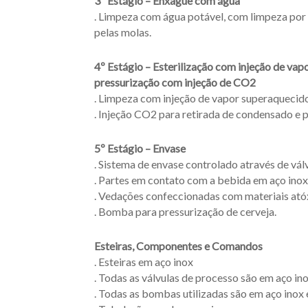
3º Estágio – Enxague com água
. Limpeza com água potável, com limpeza por b
pelas molas.
4º Estágio – Esterilização com injeção de vap
pressurização com injeção de CO2
. Limpeza com injeção de vapor superaquecido 
. Injeção CO2 para retirada de condensado e pr
5º Estágio – Envase
. Sistema de envase controlado através de vá
. Partes em contato com a bebida em aço ino
. Vedações confeccionadas com materiais ató
. Bomba para pressurização de cerveja.
Esteiras, Componentes e Comandos
. Esteiras em aço inox
. Todas as válvulas de processo são em aço in
. Todas as bombas utilizadas são em aço inox e