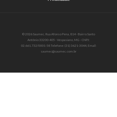
© 2026 Saumec. Rua Afonso Pena, 814 - Bairro Santo
Antônio 33200-405 - Vespasiano, MG - CNPJ:
02.661.732/0001-58 Telefone: (31) 3621-3044, Email:
saumec@saumec.com.br