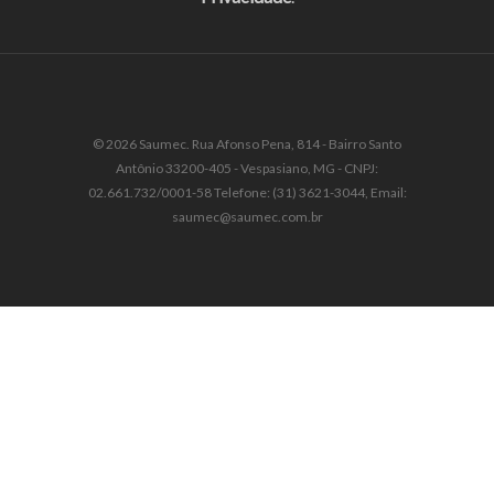
© 2026 Saumec. Rua Afonso Pena, 814 - Bairro Santo
Antônio 33200-405 - Vespasiano, MG - CNPJ:
02.661.732/0001-58 Telefone: (31) 3621-3044, Email:
saumec@saumec.com.br