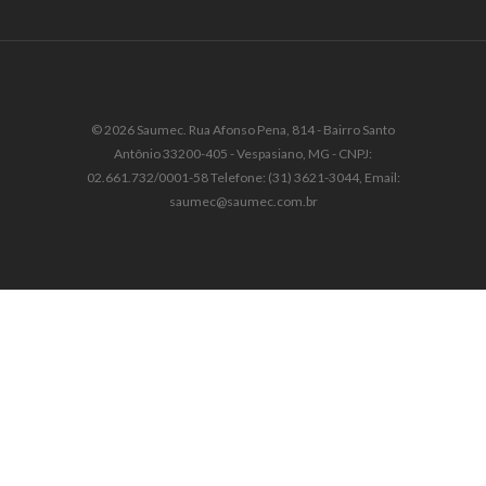
© 2026 Saumec. Rua Afonso Pena, 814 - Bairro Santo
Antônio 33200-405 - Vespasiano, MG - CNPJ:
02.661.732/0001-58 Telefone: (31) 3621-3044, Email:
saumec@saumec.com.br