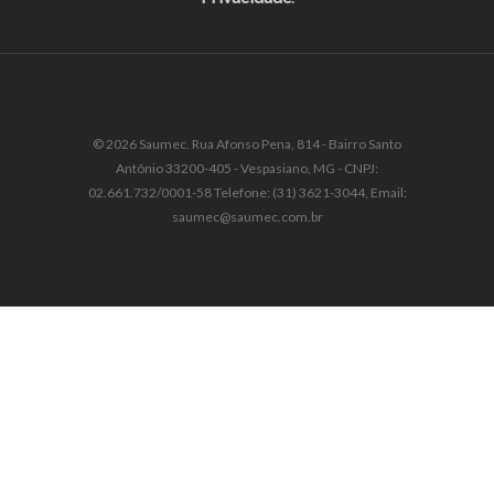
© 2026 Saumec. Rua Afonso Pena, 814 - Bairro Santo
Antônio 33200-405 - Vespasiano, MG - CNPJ:
02.661.732/0001-58 Telefone: (31) 3621-3044, Email:
saumec@saumec.com.br