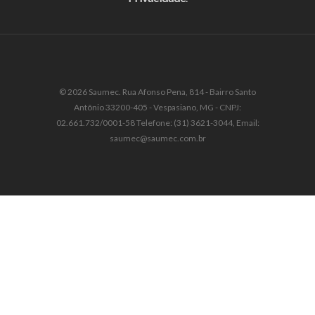
© 2026 Saumec. Rua Afonso Pena, 814 - Bairro Santo
Antônio 33200-405 - Vespasiano, MG - CNPJ:
02.661.732/0001-58 Telefone: (31) 3621-3044, Email:
saumec@saumec.com.br