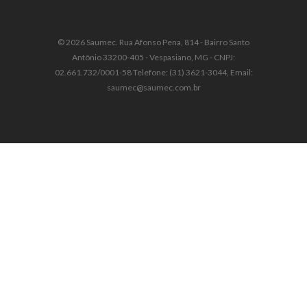
© 2026 Saumec. Rua Afonso Pena, 814 - Bairro Santo
Antônio 33200-405 - Vespasiano, MG - CNPJ:
02.661.732/0001-58 Telefone: (31) 3621-3044, Email:
saumec@saumec.com.br