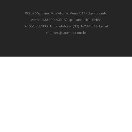
© 2026 Saumec. Rua Afonso Pena, 814 - Bairro Santo
Antônio 33200-405 - Vespasiano, MG - CNPJ:
02.661.732/0001-58 Telefone: (31) 3621-3044, Email:
saumec@saumec.com.br