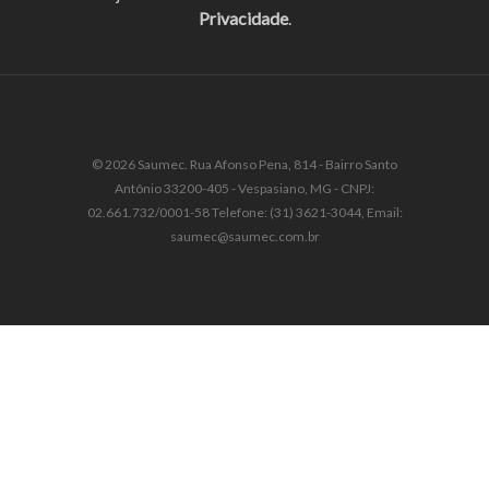
Privacidade
.
© 2026 Saumec. Rua Afonso Pena, 814 - Bairro Santo
Antônio 33200-405 - Vespasiano, MG - CNPJ:
02.661.732/0001-58 Telefone: (31) 3621-3044, Email:
saumec@saumec.com.br